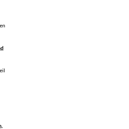
gen
nd
eil
n,