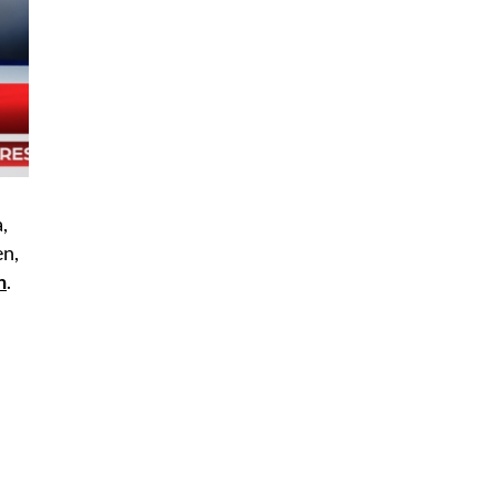
,
en,
n
.